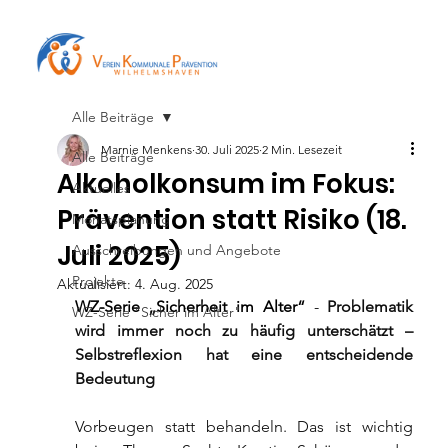
Alle Beiträge
Marnie Menkens
30. Juli 2025
2 Min. Lesezeit
Alle Beiträge
Alkoholkonsum im Fokus:
Aktuelles
Prävention statt Risiko (18.
Monatsplanung
Juli 2025)
Ausschreibungen und Angebote
Projekte
Aktualisiert:
4. Aug. 2025
WZ-Serie „Sicherheit im Alter“
 - 
Problematik 
WZ-Serie "Sicher im Alter"
wird immer noch zu häufig unterschätzt – 
Selbstreflexion hat eine entscheidende 
Bedeutung
Vorbeugen statt behandeln. Das ist wichtig 