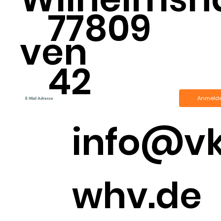
77809
ven
42
Anmeld
info@v
whv.de