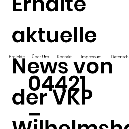
Erhalte
über Protatakrebs
aktuelle
News von
Projekte
Über Uns
Kontakt
Impressum
Datensch
04421
der VKP
–
Wilhelmsh