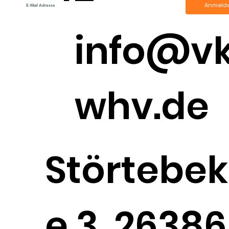
Anmeld
info@v
whv.de
Störtebek
e 3, 26386