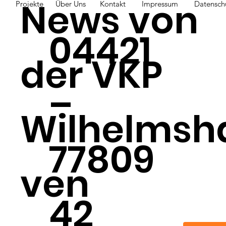
News von
Projekte
Über Uns
Kontakt
Impressum
Datensch
04421
der VKP
–
Wilhelmsh
77809
ven
42