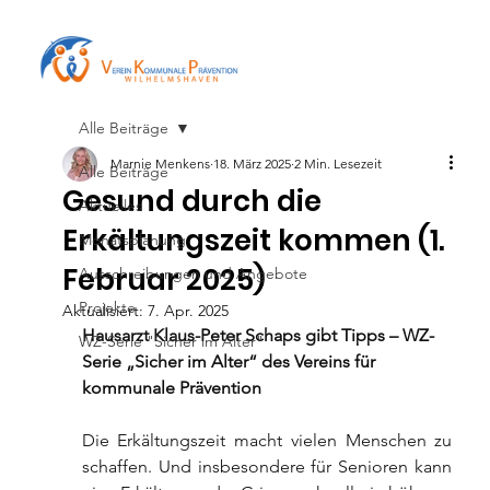
Alle Beiträge
Marnie Menkens
18. März 2025
2 Min. Lesezeit
Alle Beiträge
Gesund durch die
Aktuelles
Erkältungszeit kommen (1.
Monatsplanung
Februar 2025)
Ausschreibungen und Angebote
Projekte
Aktualisiert:
7. Apr. 2025
Hausarzt Klaus-Peter Schaps gibt Tipps – WZ-
WZ-Serie "Sicher im Alter"
Serie „Sicher im Alter“ des Vereins für 
kommunale Prävention
Die Erkältungszeit macht vielen Menschen zu 
schaffen. Und insbesondere für Senioren kann 