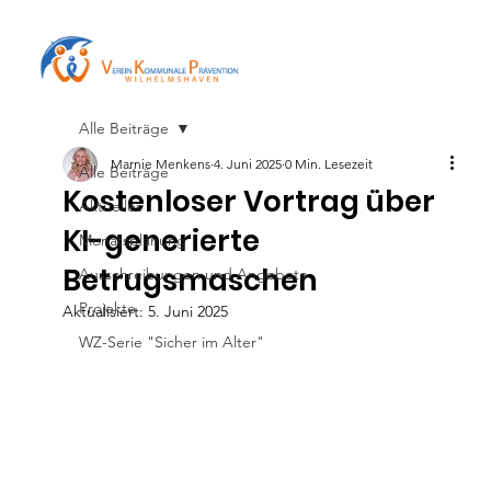
Alle Beiträge
Marnie Menkens
4. Juni 2025
0 Min. Lesezeit
Alle Beiträge
Kostenloser Vortrag über
Aktuelles
KI-generierte
Monatsplanung
Betrugsmaschen
Ausschreibungen und Angebote
Projekte
Aktualisiert:
5. Juni 2025
WZ-Serie "Sicher im Alter"