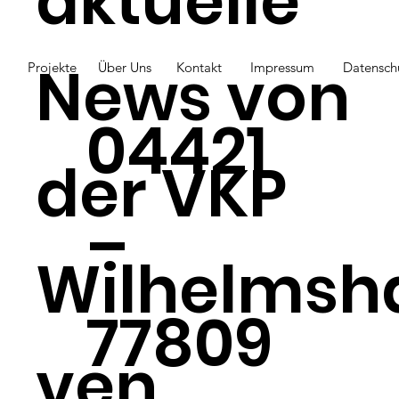
aktuelle
News von
Projekte
Über Uns
Kontakt
Impressum
Datensch
04421
der VKP
–
Wilhelmsh
77809
ven