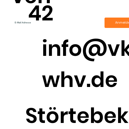
42
Anmeld
info@v
whv.de
Störtebek