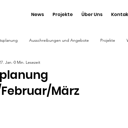
News
Projekte
Über Uns
Kontak
tsplanung
Ausschreibungen und Angebote
Projekte
27. Jan.
0 Min. Lesezeit
planung
/Februar/März