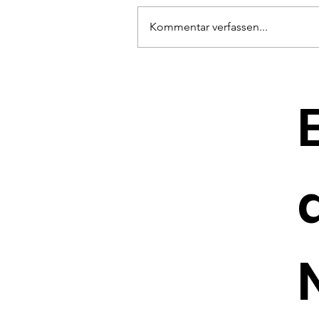
Kommentar verfassen...
Selbstbehauptungskurs
für Frauen ab 18 Jahren
im September 2026