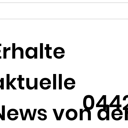
Monatsplanung
Dr
Juli/August/September
pr
Erhalte
Kre
Pr
aktuelle
044
News von de