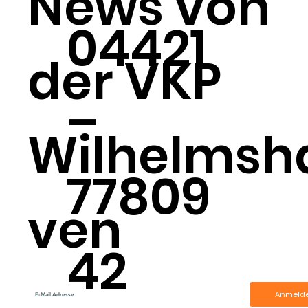
News von
04421
der VKP
–
Wilhelmsh
77809
ven
42
Anmeld