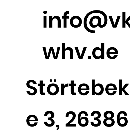
info@v
whv.de
Störtebek
e 3, 26386