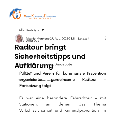
Alle Beiträge
Marnie Menkens
27. Aug. 2025
2 Min. Lesezeit
Alle Beiträge
Radtour bringt
Aktuelles
Sicherheitstipps und
Monatsplanung
Aufklärung
Ausschreibungen und Angebote
Projekte
Polizei und Verein für kommunale Prävention 
organisierten gemeinsame Radtour – 
WZ-Serie "Sicher im Alter"
Fortsetzung folgt
Es war eine besondere Fahrradtour – mit 
Stationen, an denen das Thema 
Verkehrssicherheit und Kriminalprävention im 