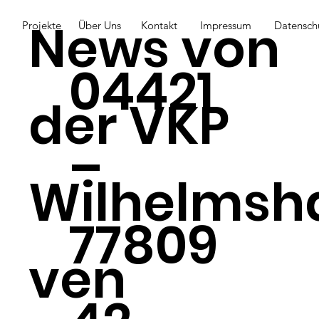
News von
Projekte
Über Uns
Kontakt
Impressum
Datensch
04421
der VKP
–
Wilhelmsh
77809
ven