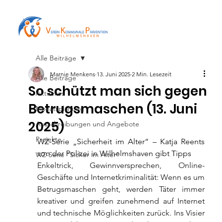
Alle Beiträge
Marnie Menkens
13. Juni 2025
2 Min. Lesezeit
Alle Beiträge
So schützt man sich gegen
Aktuelles
Betrugsmaschen (13. Juni
Monatsplanung
2025)
Ausschreibungen und Angebote
Projekte
WZ-Serie „Sicherheit im Alter“ – Katja Reents 
von der Polizei in Wilhelmshaven gibt Tipps
WZ-Serie "Sicher im Alter"
Enkeltrick, Gewinnversprechen, Online-
Geschäfte und Internetkriminalität: Wenn es um 
Betrugsmaschen geht, werden Täter immer 
kreativer und greifen zunehmend auf Internet 
und technische Möglichkeiten zurück. Ins Visier 