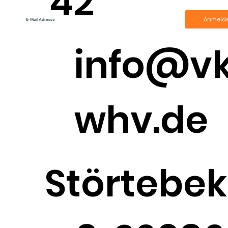
42
Anmeld
info@v
whv.de
Störtebek