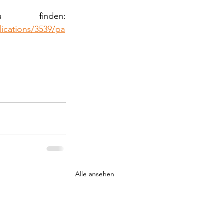
Ein ähnlicher Artikel ist hier zu finden: 
lications/3539/pa
Alle ansehen