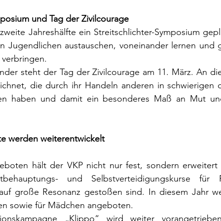
mposium und Tag der Zivilcourage
e zweite Jahreshälfte ein Streitschlichter-Symposium gepl
en Jugendlichen austauschen, voneinander lernen und 
 verbringen.
lender steht der Tag der Zivilcourage am 11. März. An d
hnet, die durch ihr Handeln anderen in schwierigen od
fen haben und damit ein besonderes Maß an Mut und
te werden weiterentwickelt
oten hält der VKP nicht nur fest, sondern erweitert s
tbehauptungs- und Selbstverteidigungskurse für 
auf große Resonanz gestoßen sind. In diesem Jahr wer
nen sowie für Mädchen angeboten.
onskampagne „Klippo“ wird weiter vorangetrieben. 