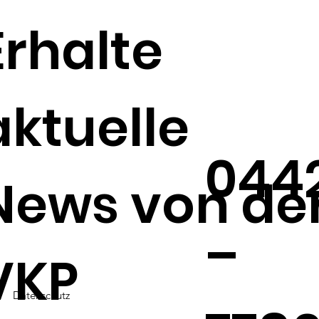
Juli/August/September
pr
Erhalte
Kre
Pr
aktuelle
044
News von de
–
VKP
Datenschutz