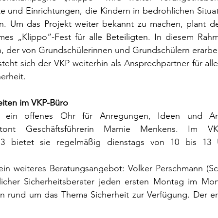
e und Einrichtungen, die Kindern in bedrohlichen Situati
en. Um das Projekt weiter bekannt zu machen, plant de
es „Klippo“-Fest für alle Beteiligten. In diesem Rahm
rn, der von Grundschülerinnen und Grundschülern erarbe
teht sich der VKP weiterhin als Ansprechpartner für all
erheit.
eiten im VKP-Büro
 ein offenes Ohr für Anregungen, Ideen und Anl
etont Geschäftsführerin Marnie Menkens. Im VK
 3 bietet sie regelmäßig dienstags von 10 bis 13 
in weiteres Beratungsangebot: Volker Perschmann (Sch
licher Sicherheitsberater jeden ersten Montag im Mona
en rund um das Thema Sicherheit zur Verfügung. Der ers