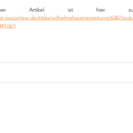
sk.nwzonline.de/titles/wilhelmshavenerzeitung/6387/pub
841/6/1