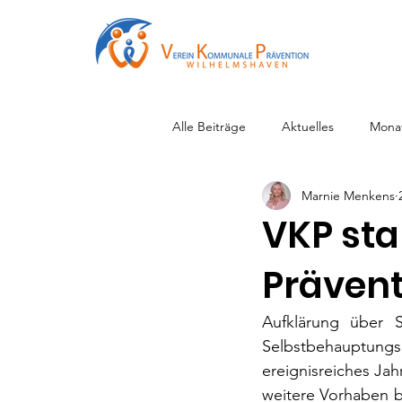
Alle Beiträge
Aktuelles
Mona
Marnie Menkens
VKP star
Prävent
Aufklärung über Su
Selbstbehauptungs
ereignisreiches Jah
weitere Vorhaben be