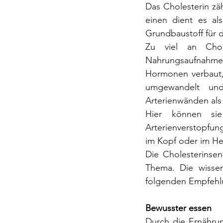
Das Cholesterin zäh
einen dient es al
Grundbaustoff für 
Zu viel an Chol
Nahrungsaufnahme 
Hormonen verbaut,
umgewandelt und
Arterienwänden als
Hier können sie
Arterienverstopfun
im Kopf oder im Her
Die Cholesterinsen
Thema. Die wissens
folgenden Empfehl
Bewusster essen
Durch die Ernährun