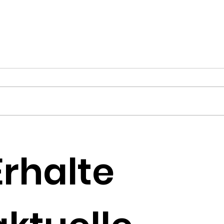
–
n
r
VKP-Mitglied Rolf Lienau
Si
informiert über
Geh
Erhalte
Protatakrebs