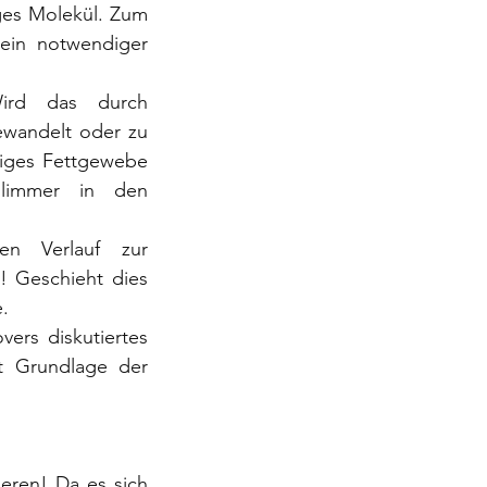
ges Molekül. Zum 
ein notwendiger 
ird das durch 
wandelt oder zu 
iges Fettgewebe 
limmer in den 
n Verlauf zur 
! Geschieht dies 
.
ers diskutiertes 
t Grundlage der 
eren! Da es sich 