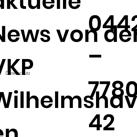
aktuelle
044
News von de
–
VKP
Datenschutz
778
Wilhelmsha
42
en