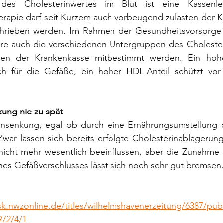
es Cholesterinwertes im Blut ist eine Kassenle
apie darf seit Kurzem auch vorbeugend zulasten der Kr
chrieben werden. Im Rahmen der Gesundheitsvorsorge 
ahre auch die verschiedenen Untergruppen des Cholester
n der Krankenkasse mitbestimmt werden. Ein hoher 
ch für die Gefäße, ein hoher HDL-Anteil schützt vor 
kung nie zu spät
insenkung, egal ob durch eine Ernährungsumstellung o
 Zwar lassen sich bereits erfolgte Cholesterinablagerun
nicht mehr wesentlich beeinflussen, aber die Zunahme 
nes Gefäßverschlusses lässt sich noch sehr gut bremsen
sk.nwzonline.de/titles/wilhelmshavenerzeitung/6387/pub
972/4/1