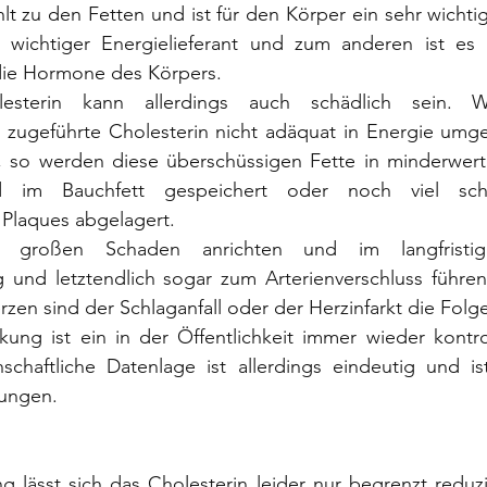
lt zu den Fetten und ist für den Körper ein sehr wichti
s wichtiger Energielieferant und zum anderen ist es 
die Hormone des Körpers.
esterin kann allerdings auch schädlich sein. W
zugeführte Cholesterin nicht adäquat in Energie umge
 so werden diese überschüssigen Fette in minderwert
 im Bauchfett gespeichert oder noch viel sch
 Plaques abgelagert.
 großen Schaden anrichten und im langfristige
g und letztendlich sogar zum Arterienverschluss führen
zen sind der Schlaganfall oder der Herzinfarkt die Folge
kung ist ein in der Öffentlichkeit immer wieder kontrov
chaftliche Datenlage ist allerdings eindeutig und is
ungen.
g lässt sich das Cholesterin leider nur begrenzt reduzi