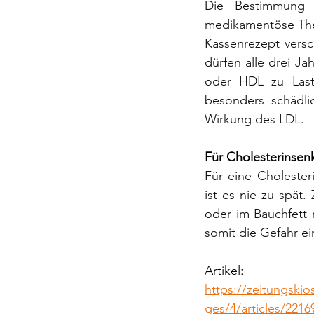
Die Bestimmung d
medikamentöse Ther
Kassenrezept vers
dürfen alle drei J
oder HDL zu Laste
besonders schädli
Wirkung des LDL.
Für Cholesterinsen
Für eine Cholester
ist es nie zu spät.
oder im Bauchfett 
somit die Gefahr ei
Artikel: 
https://zeitungskio
ges/4/articles/2216