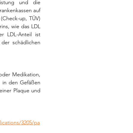
istung und die 
ankenkassen auf 
(Check-up, TÜV) 
ins, wie das LDL 
LDL-Anteil ist 
der schädlichen 
der Medikation, 
g in den Gefäßen 
einer Plaque und 
.
lications/3205/pa