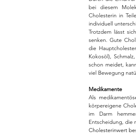
bei diesem Molek
Cholesterin in Teil
individuell untersc
Trotzdem lässt si
senken. Gute Chole
die Hauptcholester
Kokosöl), Schmalz,
schon meidet, kann
viel Bewegung natür
Medikamente
Als medikamentöse
körpereigene Chole
im Darm hemmen.
Entscheidung, die 
Cholesterinwert b