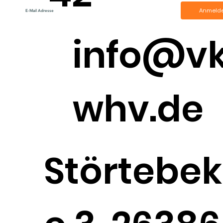
Anmeld
info@v
whv.de
Störtebek