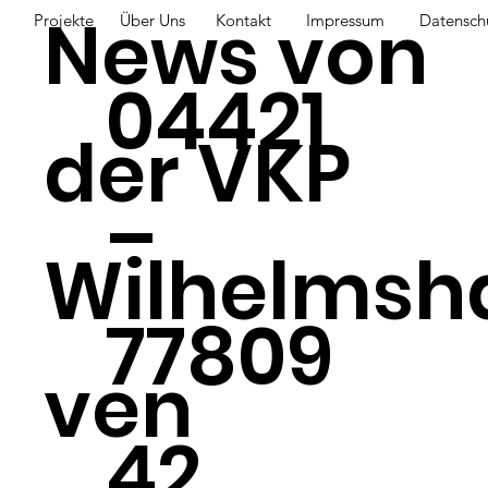
News von
Projekte
Über Uns
Kontakt
Impressum
Datensch
04421
der VKP
–
Wilhelmsh
77809
ven
42