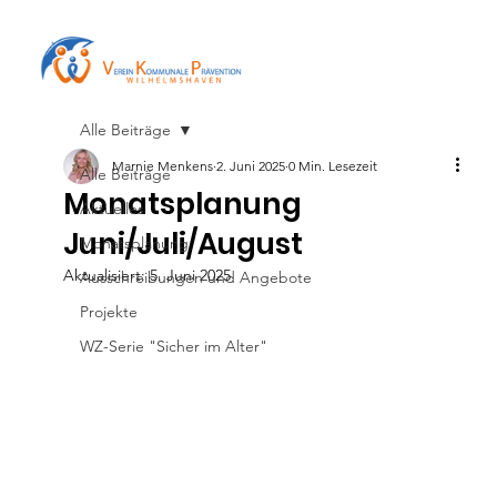
Alle Beiträge
Marnie Menkens
2. Juni 2025
0 Min. Lesezeit
Alle Beiträge
Monatsplanung
Aktuelles
Juni/Juli/August
Monatsplanung
Aktualisiert:
5. Juni 2025
Ausschreibungen und Angebote
Projekte
WZ-Serie "Sicher im Alter"