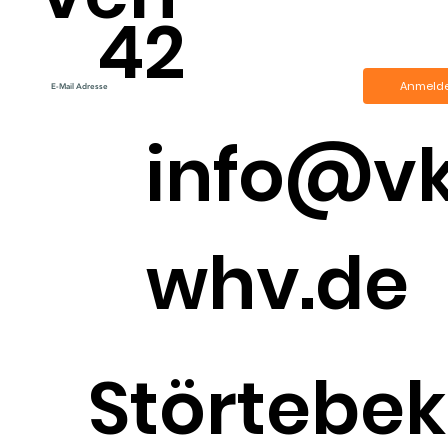
42
Anmeld
info@v
whv.de
Störtebek