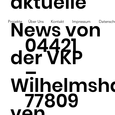
aktuelle
News von
Projekte
Über Uns
Kontakt
Impressum
Datensch
04421
der VKP
–
Wilhelmsh
77809
ven