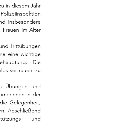
u in diesem Jahr 
zeiinspektion 
nd insbesondere 
Frauen im Alter 
nd Trittübungen 
me eine wichtige 
hauptung: Die 
bstvertrauen zu 
en Übungen und 
hmerinnen in der 
ie Gelegenheit, 
n. Abschließend 
tützungs- und 