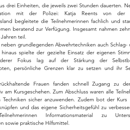
s drei Einheiten, die jeweils zwei Stunden dauerten. Ne
ion mit der Polizei: Katja Reents von der Poli
sland begleitete die Teilnehmerinnen fachlich und sta
hemen beratend zur Verfügung. Insgesamt nahmen zehn 
Jahren teil.
n neben grundlegenden Abwehrtechniken auch Schlag- u
r hinaus spielte der gezielte Einsatz der eigenen Stim
nderer Fokus lag auf der Stärkung der Selbstbe
bten, persönliche Grenzen klar zu setzen und ihr Sel
urückhaltende Frauen fanden schnell Zugang zu d
ktiv am Kursgeschehen. Zum Abschluss waren alle Teilne
en Techniken sicher anzuwenden. Zudem bot der Kurs d
nüpfen und das eigene Sicherheitsgefühl zu verbesser
eilnehmerinnen Informationsmaterial zu Unters
 sowie praktische Hilfsmittel.