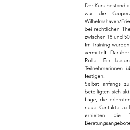
Der Kurs bestand au
war die Kooperat
Wilhelmshaven/Frie
bei rechtlichen T
zwischen 18 und 50 
Im Training wurde
vermittelt. Darübe
Rolle. Ein beso
Teilnehmerinnen ü
festigen.
Selbst anfangs z
beteiligten sich a
Lage, die erlernt
neue Kontakte zu k
erhielten die T
Beratungsangeboten