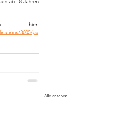
uen ab 18 Jahren 
Einen ähnlichen Artikel gibt es hier: 
lications/3605/pa
Alle ansehen