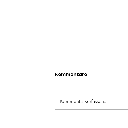
Kommentare
Kommentar verfassen...
Selbstbehauptungskurs
für Frauen ab 18 Jahren