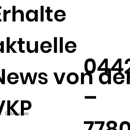
Erhalte
Kre
Pr
aktuelle
044
News von de
–
VKP
Datenschutz
778