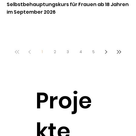
Mitglied werden
Selbstbehauptungskurs für Frauen ab 18 Jahren
Mo
im September 2026
1
2
3
4
5
Proje
kte