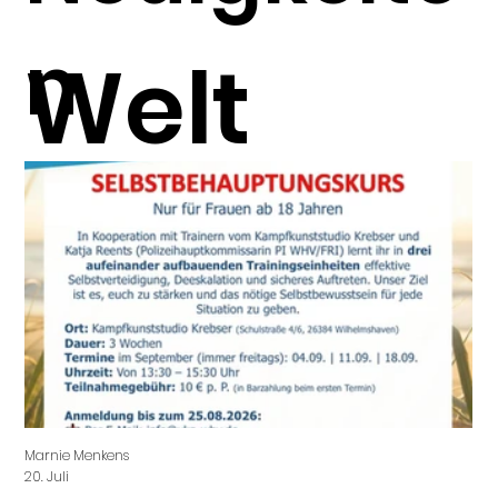
n
Welt
ohne
Gewalt!
Marnie Menkens
Mar
20. Juli
3. J