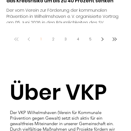
das Krebsrisiko um bis zu 40 Prozent senken
Ki
Der vom Verein zur Förderung der kommunalen
Kli
Prävention in Wilhelmshaven e. V. organisierte Vortrag
und
am 05. Juni 2026 in den Räumlichkeiten des SV
sto
Concordia stieß auf großes Interesse. Mit einer
Wäh
bemerkenswerten Aussage eröffnete Facharzt Klaus
We
1
2
3
4
5
Peter W. Schaps seinen Vortrag am vergangenen
zäh
Freitag beim Sportverein Concordia: Bereits dreimal 45
Un
Minuten Bewegung pro Woche können das Risiko für
Sta
bestimmte Krebserkrankungen um bis zu 40 Prozent
Lan
senken. Diese Erkenntnis sorgte bei d
ans
Über VKP
Der VKP Wilhelmshaven (Verein für Kommunale
Prävention gegen Gewalt) setzt sich aktiv für ein
gewaltfreies Miteinander in unserer Gemeinschaft ein.
Durch vielfältige Maßnahmen und Projekte fördern wir