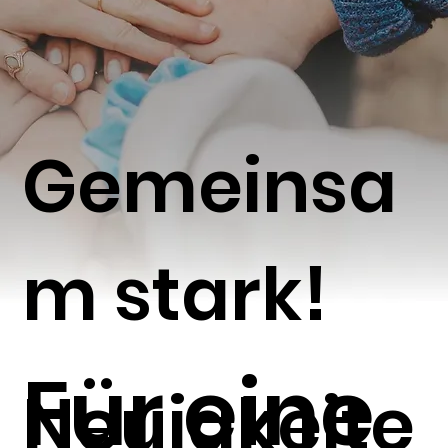
Gemeinsa
m stark!
Für eine
Neuigkeite