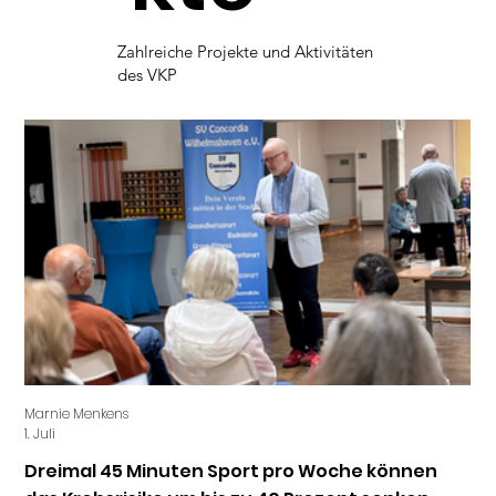
Zahlreiche Projekte und Aktivitäten
des VKP
Marnie Menkens
Mar
1. Juli
1. Ju
Dreimal 45 Minuten Sport pro Woche können
Kl