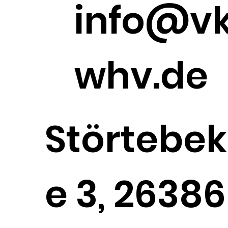
info@v
whv.de
Störtebek
e 3, 26386