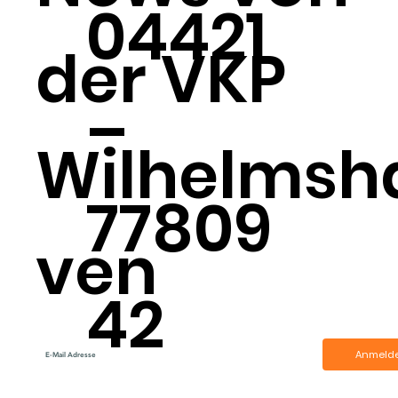
04421
der VKP
–
Wilhelmsh
77809
ven
42
Anmeld