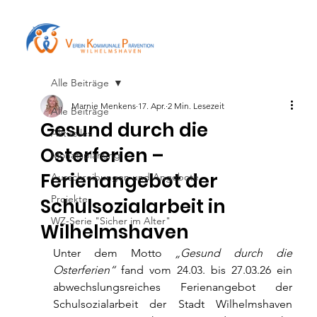
Alle Beiträge
Marnie Menkens
17. Apr.
2 Min. Lesezeit
Alle Beiträge
Gesund durch die
Aktuelles
Osterferien –
Monatsplanung
Ferienangebot der
Ausschreibungen und Angebote
Projekte
Schulsozialarbeit in
WZ-Serie "Sicher im Alter"
Wilhelmshaven
Unter dem Motto 
„Gesund durch die 
Osterferien“ 
fand vom 24.03. bis 27.03.26 ein 
abwechslungsreiches Ferienangebot der 
Schulsozialarbeit der Stadt Wilhelmshaven 