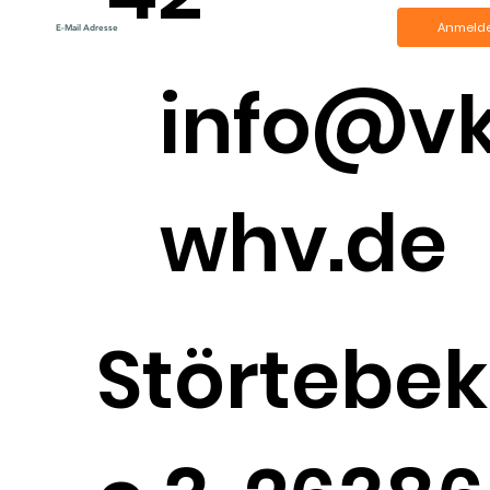
Anmeld
info@v
whv.de
Störtebek