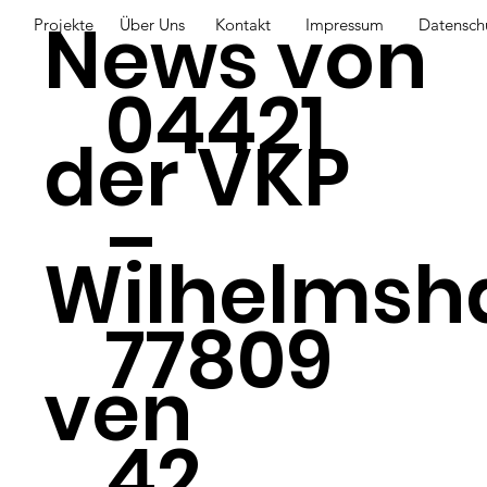
News von
Projekte
Über Uns
Kontakt
Impressum
Datensch
04421
der VKP
–
Wilhelmsh
77809
ven
42