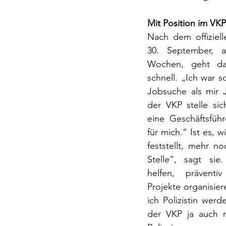
Mit Position im VKP 
Nach dem offiziell
30. September, a
Wochen, geht das
schnell. „Ich war s
Jobsuche als mir J
der VKP stelle si
eine Geschäftsführ
für mich.“ Ist es, 
feststellt, mehr no
Stelle“, sagt si
helfen, präventi
Projekte organisier
ich Polizistin werd
der VKP ja auch 