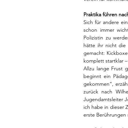
Praktika führen na
Sich für andere ei
schon immer wich
Polizistin zu werd
hätte ihr nicht di
gemacht: Kickboxen
komplett startklar 
Allzu lange Frust 
beginnt ein Pädago
gekommen“, erzählt 
zurück nach Wilh
Jugendamtsleiter J
ich habe in dieser 
erste Berührungen 