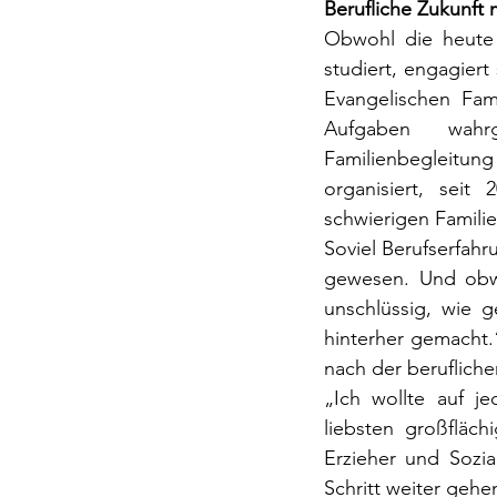
Berufliche Zukunft 
Obwohl die heute 
studiert, engagiert
Evangelischen Fam
Aufgaben wahrg
Familienbegleitung
organisiert, seit
schwierigen Familie
Soviel Berufserfah
gewesen. Und obwo
unschlüssig, wie 
hinterher gemacht.“
nach der berufliche
„Ich wollte auf j
liebsten großfläch
Erzieher und Sozi
Schritt weiter gehe