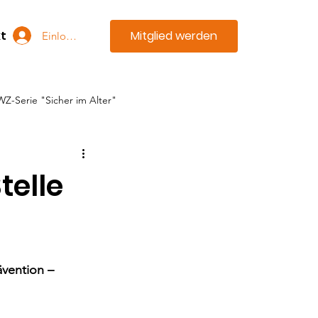
Mitglied werden
t
Einloggen
WZ-Serie "Sicher im Alter"
telle
vention – 