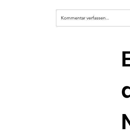
Kommentar verfassen...
Selbstbehauptungskurs
für Frauen ab 18 Jahren
im September 2026