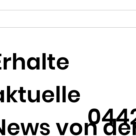
Monatsplanung
Dr
Juli/August/September
pr
Erhalte
Kre
Pr
aktuelle
044
News von de