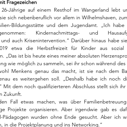
mit Fragezeichen
26-Jährige auf einem Resthof im Wangerland lebt u
 sie sich nebenberuflich vor allem in Wilhelmshaven, zum
ilien-Bildungsstätte und dem Jugendamt. „Ich habe 
enommen: Kindernachmittags- und Hausaufgab
 und auch Krisenintervention.“ Darüber hinaus habe sie
 2019 etwa die Herbstfreizeit für Kinder aus sozia
n. „Das ist bis heute eines meiner absoluten Herzenspro
rung wie möglich zu sammeln, sei ihr schon während des 
hl Menkens genau das macht, ist sie nach dem Bach
genau es weitergehen soll. „Deshalb habe ich noch di
 Mit dem noch qualifizierteren Abschluss stellt sich ihr
n Zukunft.
eden Fall etwas machen, was über Familienbetreuung
ige Projekte organisieren. Aber irgendwie gab es dafü
al-Pädagogen wurden ohne Ende gesucht. Aber ich wo
n, in die Projektplanung und ins Networking.“