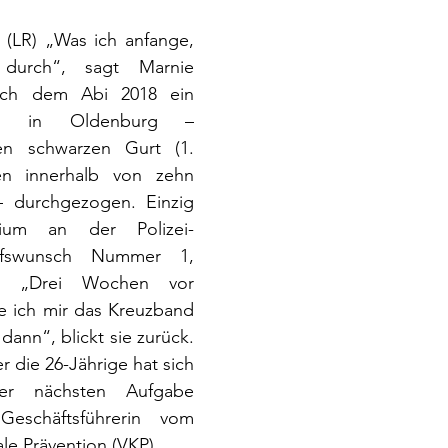
 (LR) „Was ich anfange, 
durch“, sagt Marnie 
ch dem Abi 2018 ein 
ium in Oldenburg – 
n schwarzen Gurt (1. 
n innerhalb von zehn 
– durchgezogen. Einzig 
ium an der Polizei-
ufswunsch Nummer 1, 
z. „Drei Wochen vor 
 ich mir das Kreuzband 
dann“, blickt sie zurück. 
 die 26-Jährige hat sich 
r nächsten Aufgabe 
schäftsführerin vom 
le Prävention (VKP).