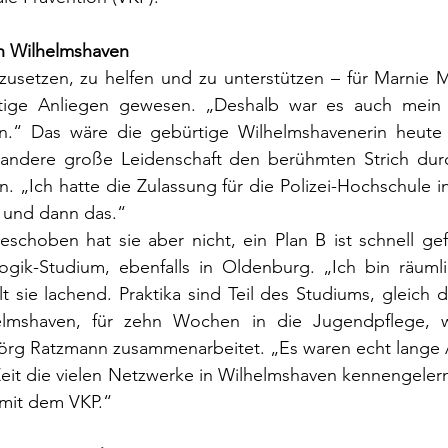
ch Wilhelmshaven
nzusetzen, zu helfen und zu unterstützen – für Marnie 
tige Anliegen gewesen. „Deshalb war es auch mein 
en.“ Das wäre die gebürtige Wilhelmshavenerin heute a
e andere große Leidenschaft den berühmten Strich dur
. „Ich hatte die Zulassung für die Polizei-Hochschule i
– und dann das.“
geschoben hat sie aber nicht, ein Plan B ist schnell g
gik-Studium, ebenfalls in Oldenburg. „Ich bin räumlic
sie lachend. Praktika sind Teil des Studiums, gleich das
elmshaven, für zehn Wochen in die Jugendpflege, w
örg Ratzmann zusammenarbeitet. „Es waren echt lange A
Zeit die vielen Netzwerke in Wilhelmshaven kennengelern
mit dem VKP.“