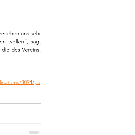
rstehen uns sehr 
n wollen“, sagt 
 die des Vereins. 
lications/3094/pa