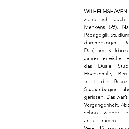
WILHELMSHAVEN.
ziehe ich auch 
Menkens (26). Na
Pädagogik-Stud
durchgezogen. De
Dan) im Kickboxe
Jahren erreichen 
das Duale Stud
Hochschule, Ber
trübt die Bilan
Studienbeginn habe
gerissen. Das war’s 
Vergangenheit. Aber
schon wieder de
angenommen – Ge
Verein für kommuna