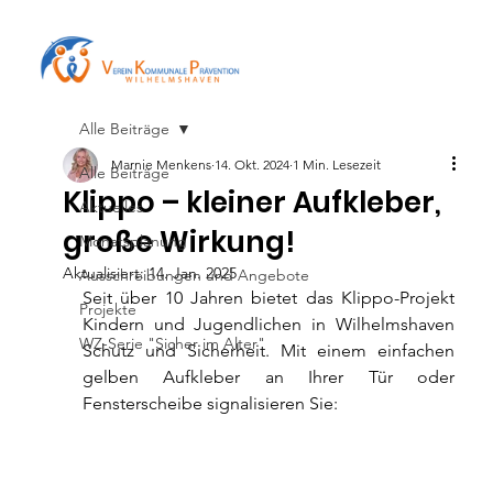
Alle Beiträge
Marnie Menkens
14. Okt. 2024
1 Min. Lesezeit
Alle Beiträge
Klippo – kleiner Aufkleber,
Aktuelles
große Wirkung!
Monatsplanung
Aktualisiert:
14. Jan. 2025
Ausschreibungen und Angebote
Seit über 10 Jahren bietet das Klippo-Projekt 
Projekte
Kindern und Jugendlichen in Wilhelmshaven 
WZ-Serie "Sicher im Alter"
Schutz und Sicherheit. Mit einem einfachen 
gelben Aufkleber an Ihrer Tür oder 
Fensterscheibe signalisieren Sie: