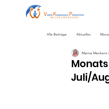
Alle Beiträge
Aktuelles
Mona
Marnie Menkens
Monats
Juli/A