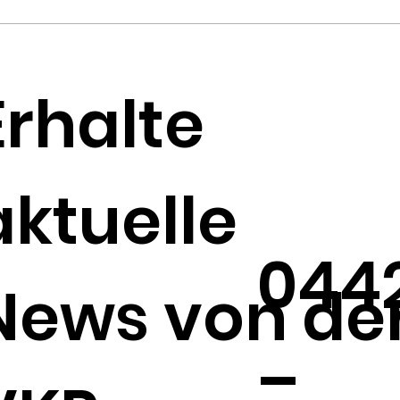
Monatsplanung April -
Mo
Juni
Ja
Erhalte
aktuelle
044
News von de
–