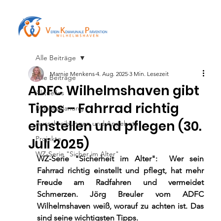
Alle Beiträge
Marnie Menkens
4. Aug. 2025
3 Min. Lesezeit
Alle Beiträge
ADFC Wilhelmshaven gibt
Aktuelles
Tipps – Fahrrad richtig
Monatsplanung
einstellen und pflegen (30.
Ausschreibungen und Angebote
Projekte
Juli 2025)
WZ-Serie "Sicher im Alter"
WZ-Serie "Sicherheit im Alter":  Wer sein 
Fahrrad richtig einstellt und pflegt, hat mehr 
Freude am Radfahren und vermeidet 
Schmerzen. Jörg Breuler vom ADFC 
Wilhelmshaven weiß, worauf zu achten ist. Das 
sind seine wichtigsten Tipps.