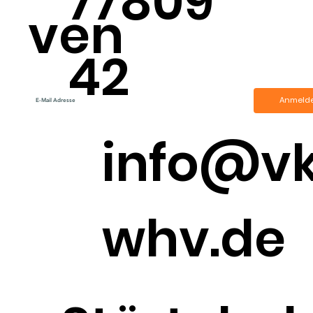
77809
ven
42
Anmeld
info@v
whv.de