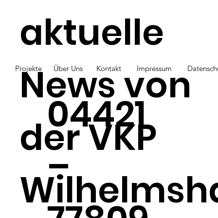
aktuelle
News von
Projekte
Über Uns
Kontakt
Impressum
Datensch
04421
der VKP
–
Wilhelmsh