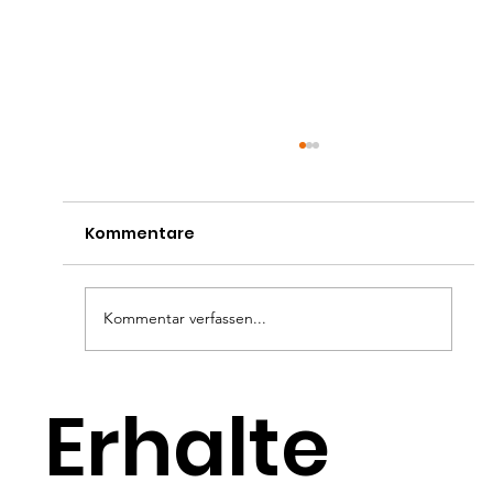
Kommentare
Kommentar verfassen...
VKP-Mitglied Rolf Lienau informiert
Erhalte
über Protatakrebs