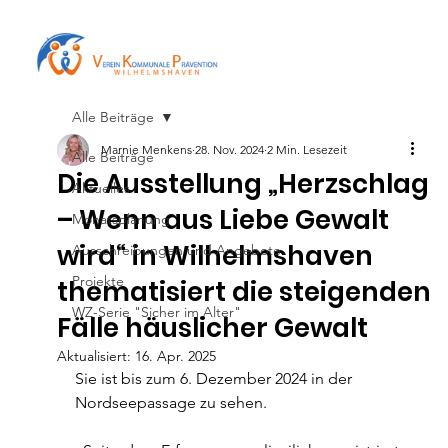
Alle Beiträge
Marnie Menkens
28. Nov. 2024
2 Min. Lesezeit
Alle Beiträge
Die Ausstellung „Herzschlag
Aktuelles
– Wenn aus Liebe Gewalt
Monatsplanung
wird“ in Wilhelmshaven
Ausschreibungen und Angebote
Projekte
thematisiert die steigenden
WZ-Serie "Sicher im Alter"
Fälle häuslicher Gewalt
Aktualisiert:
16. Apr. 2025
Sie ist bis zum 6. Dezember 2024 in der 
Nordseepassage zu sehen.