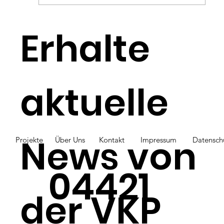
Monatsplanung
Erhalte
Juli/August/September
aktuelle
News von
Projekte
Über Uns
Kontakt
Impressum
Datensch
04421
der VKP