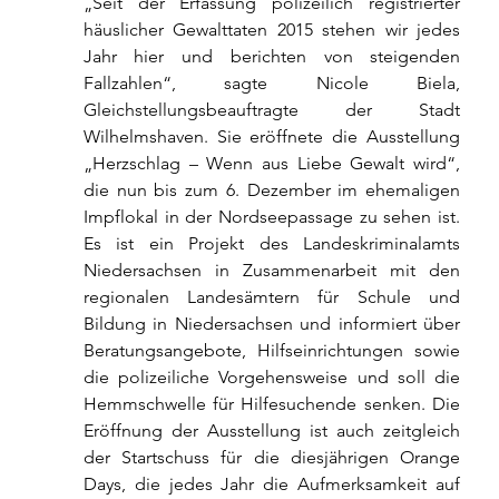
„Seit der Erfassung polizeilich registrierter 
häuslicher Gewalttaten 2015 stehen wir jedes 
Jahr hier und berichten von steigenden 
Fallzahlen“, sagte Nicole Biela, 
Gleichstellungsbeauftragte der Stadt 
Wilhelmshaven. Sie eröffnete die Ausstellung 
„Herzschlag – Wenn aus Liebe Gewalt wird“, 
die nun bis zum 6. Dezember im ehemaligen 
Impflokal in der Nordseepassage zu sehen ist. 
Es ist ein Projekt des Landeskriminalamts 
Niedersachsen in Zusammenarbeit mit den 
regionalen Landesämtern für Schule und 
Bildung in Niedersachsen und informiert über 
Beratungs­angebote, Hilfs­ein­rich­tungen sowie 
die polizei­liche Vor­­gehens­­weise und soll die 
Hemmschwelle für Hilfesuchende senken. Die 
Eröffnung der Ausstellung ist auch zeitgleich 
der Startschuss für die diesjährigen Orange 
Days, die jedes Jahr die Aufmerksamkeit auf 