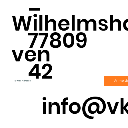
–
Wilhelmsh
77809
ven
42
Anmeld
info@v