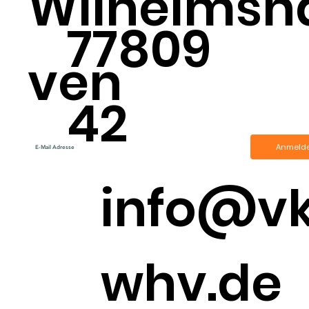
Wilhelmsh
77809
ven
42
Anmeld
info@v
whv.de