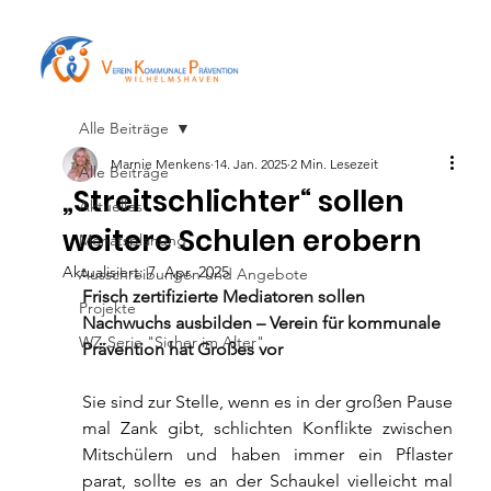
Alle Beiträge
Marnie Menkens
14. Jan. 2025
2 Min. Lesezeit
Alle Beiträge
„Streitschlichter“ sollen
Aktuelles
weitere Schulen erobern
Monatsplanung
Aktualisiert:
7. Apr. 2025
Ausschreibungen und Angebote
Frisch zertifizierte Mediatoren sollen 
Projekte
Nachwuchs ausbilden – Verein für kommunale 
WZ-Serie "Sicher im Alter"
Prävention hat Großes vor
Sie sind zur Stelle, wenn es in der großen Pause 
mal Zank gibt, schlichten Konflikte zwischen 
Mitschülern und haben immer ein Pflaster 
parat, sollte es an der Schaukel vielleicht mal 