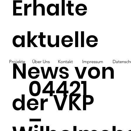
Erhalte
Juli/August/September
aktuelle
News von
Projekte
Über Uns
Kontakt
Impressum
Datensch
04421
der VKP
–